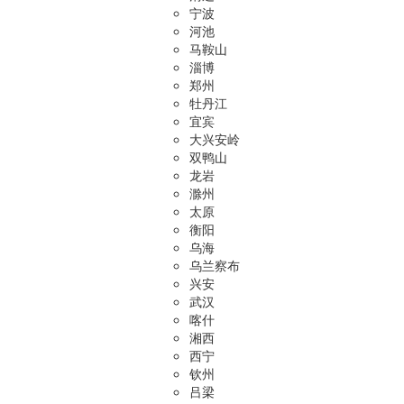
宁波
河池
马鞍山
淄博
郑州
牡丹江
宜宾
大兴安岭
双鸭山
龙岩
滁州
太原
衡阳
乌海
乌兰察布
兴安
武汉
喀什
湘西
西宁
钦州
吕梁