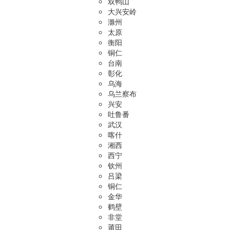
双鸭山
大兴安岭
滁州
太原
衡阳
铜仁
台南
彰化
乌海
乌兰察布
兴安
吐鲁番
武汉
喀什
湘西
西宁
钦州
吕梁
铜仁
金华
鹤壁
非堂
莆田