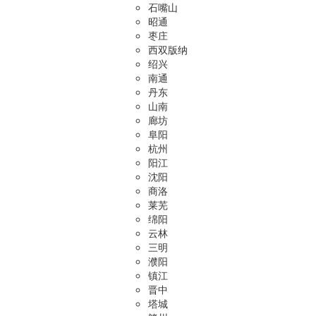
石嘴山
昭通
枣庄
西双版纳
绍兴
南通
丹东
山南
廊坊
阜阳
杭州
阳江
沈阳
商洛
莱芜
绵阳
云林
三明
濮阳
镇江
晋中
塔城