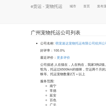
e货运 - 宠物托运
城市
首页
发布
广州宠物托运公司列表
公司名称:
萌宠速达宠物托运有限公司杭州公
好评率：
100.0%
最近评价
：
更多评价
公司描述:人在猫在，人在狗在，我家3狗2猫
鸵鸟，托运过6500km的猫咪，空运两个月
蛛等。托运宠物数量2万＋以上
服务范围:
南宁
常德
延安
百色
广元