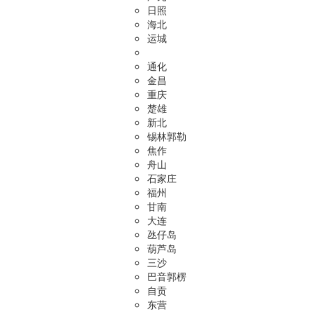
日照
海北
运城
通化
金昌
重庆
楚雄
新北
锡林郭勒
焦作
舟山
石家庄
福州
甘南
大连
氹仔岛
葫芦岛
三沙
巴音郭楞
自贡
东营