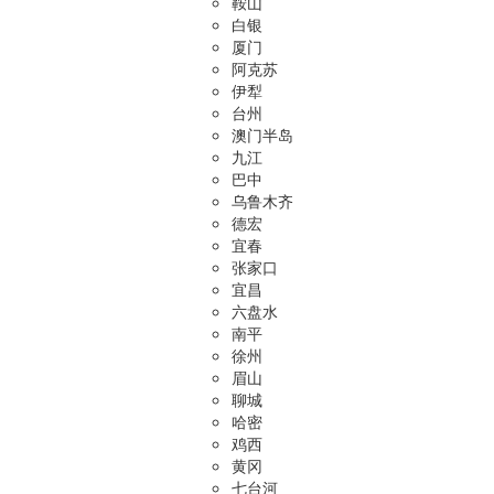
鞍山
白银
厦门
阿克苏
伊犁
台州
澳门半岛
九江
巴中
乌鲁木齐
德宏
宜春
张家口
宜昌
六盘水
南平
徐州
眉山
聊城
哈密
鸡西
黄冈
七台河