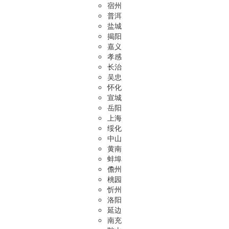
宿州
普洱
盐城
揭阳
嘉义
孝感
长治
吴忠
怀化
宣城
岳阳
上海
绥化
中山
黄南
蚌埠
儋州
桃园
忻州
洛阳
延边
南充