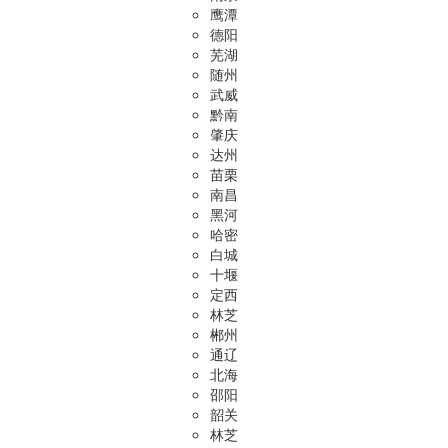
鹰潭
德阳
芜湖
随州
武威
黔南
肇庆
达州
苗栗
南昌
黑河
哈密
白城
十堰
定西
林芝
郴州
通辽
北海
邵阳
韶关
林芝