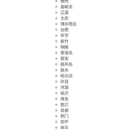
赣州
嘉峪关
辽源
大庆
博尔塔拉
合肥
毕节
新竹
铜陵
香港岛
西安
路环岛
丽水
哈尔滨
许昌
河源
临沂
海东
怒江
昌都
荆门
四平
南京