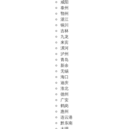
咸阳
泰州
鄂州
湛江
铜川
吉林
九龙
来宾
漯河
泸州
青岛
新余
无锡
海口
迪庆
淮北
德州
广安
鹤岗
惠州
连云港
黔东南
大理