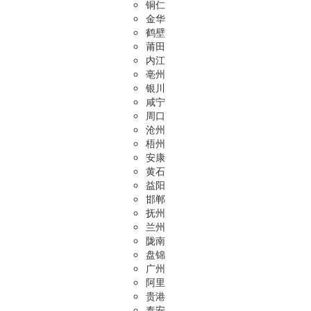
铜仁
金华
鹤壁
莆田
内江
亳州
银川
咸宁
周口
沧州
梧州
安康
黄石
益阳
邯郸
抚州
兰州
陇南
盘锦
广州
阿里
贵港
泰安