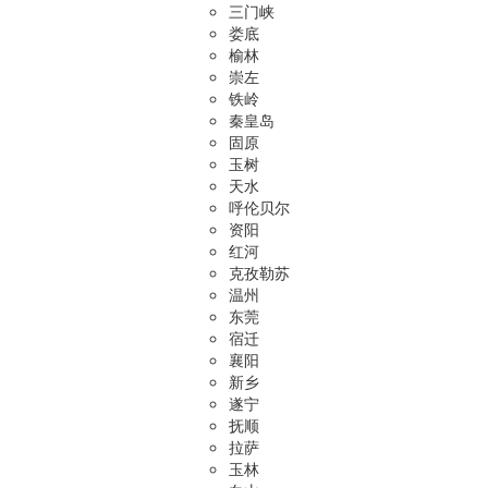
三门峡
娄底
榆林
崇左
铁岭
秦皇岛
固原
玉树
天水
呼伦贝尔
资阳
红河
克孜勒苏
温州
东莞
宿迁
襄阳
新乡
遂宁
抚顺
拉萨
玉林