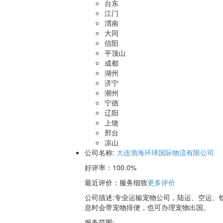
台东
江门
渭南
大同
信阳
平顶山
成都
湖州
济宁
潮州
宁德
辽阳
上饶
邢台
凉山
公司名称:
大连渤海环球国际物流有限公司
好评率：
100.0%
最近评价
：服务细致
更多评价
公司描述:专业运输宠物公司，陆运、空运、
息时会带宠物排便，也可办理宠物出国。
服务范围: