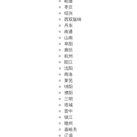
昭通
枣庄
绍兴
西双版纳
丹东
南通
山南
阜阳
廊坊
杭州
阳江
沈阳
商洛
莱芜
绵阳
濮阳
三明
塔城
晋中
镇江
赣州
嘉峪关
辽源