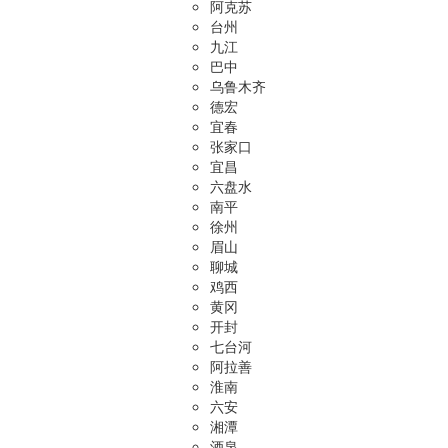
阿克苏
台州
九江
巴中
乌鲁木齐
德宏
宜春
张家口
宜昌
六盘水
南平
徐州
眉山
聊城
鸡西
黄冈
开封
七台河
阿拉善
淮南
六安
湘潭
酒泉