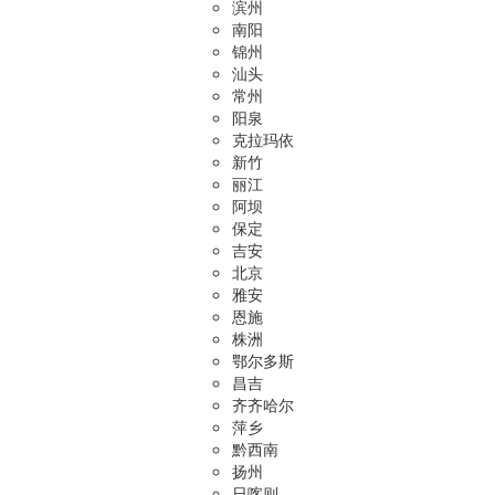
滨州
南阳
锦州
汕头
常州
阳泉
克拉玛依
新竹
丽江
阿坝
保定
吉安
北京
雅安
恩施
株洲
鄂尔多斯
昌吉
齐齐哈尔
萍乡
黔西南
扬州
日喀则