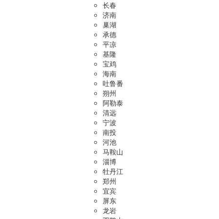
长春
济南
巢湖
承德
平凉
基隆
宝鸡
海南
吐鲁番
朔州
阿勒泰
清远
宁波
南投
河池
马鞍山
淄博
牡丹江
郑州
宜宾
屏东
龙岩