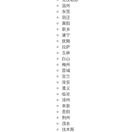
温州
东莞
宿迁
襄阳
新乡
遂宁
抚顺
拉萨
玉林
白山
梅州
晋城
宜兰
淮安
遵义
临沧
漳州
阜新
贵阳
荆州
茂名
佳木斯