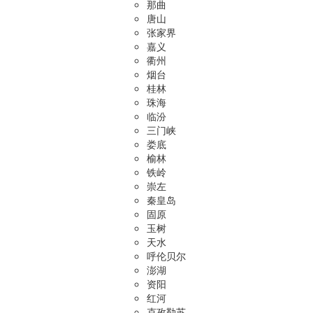
那曲
唐山
张家界
嘉义
衢州
烟台
桂林
珠海
临汾
三门峡
娄底
榆林
铁岭
崇左
秦皇岛
固原
玉树
天水
呼伦贝尔
澎湖
资阳
红河
克孜勒苏