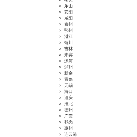
乐山
安阳
咸阳
泰州
鄂州
湛江
铜川
吉林
来宾
漯河
泸州
新余
青岛
无锡
海口
迪庆
淮北
德州
广安
鹤岗
惠州
连云港