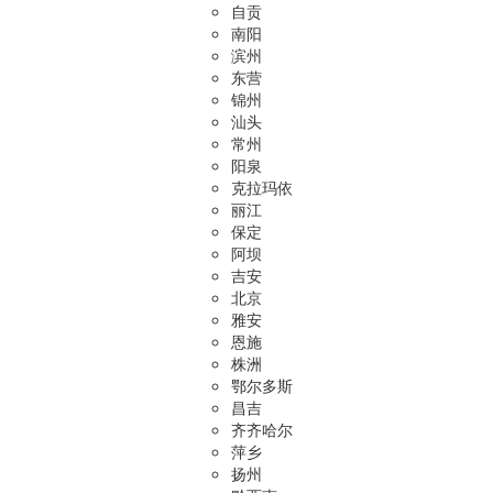
自贡
南阳
滨州
东营
锦州
汕头
常州
阳泉
克拉玛依
丽江
保定
阿坝
吉安
北京
雅安
恩施
株洲
鄂尔多斯
昌吉
齐齐哈尔
萍乡
扬州