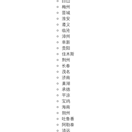
白山
梅州
晋城
淮安
遵义
临沧
漳州
阜新
贵阳
佳木斯
荆州
长春
茂名
济南
巢湖
承德
平凉
宝鸡
海南
朔州
吐鲁番
阿勒泰
清远