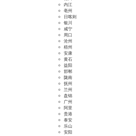
内江
亳州
日喀则
银川
咸宁
周口
沧州
梧州
安康
黄石
益阳
邯郸
陇南
抚州
兰州
盘锦
广州
阿里
贵港
泰安
乐山
安阳