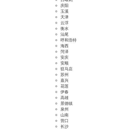
庆阳
玉溪
天津
云浮
衡水
汕尾
呼和浩特
海西
菏泽
安庆
安顺
驻马店
苏州
嘉兴
花莲
伊春
高雄
景德镇
泉州
山南
营口
长沙