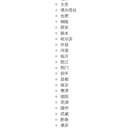
大庆
博尔塔拉
合肥
铜陵
西安
丽水
哈尔滨
许昌
河源
临沂
怒江
荆门
四平
昌都
南京
鹰潭
德阳
芜湖
随州
武威
黔南
肇庆