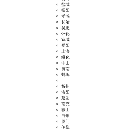
盐城
揭阳
孝感
长治
吴忠
怀化
宣城
岳阳
上海
绥化
中山
黄南
蚌埠
忻州
洛阳
延边
南充
鞍山
白银
厦门
伊犁