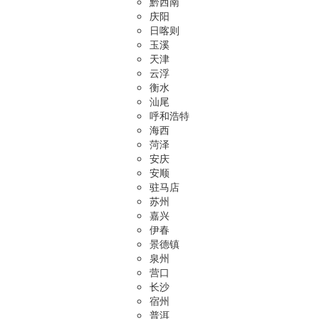
黔西南
庆阳
日喀则
玉溪
天津
云浮
衡水
汕尾
呼和浩特
海西
菏泽
安庆
安顺
驻马店
苏州
嘉兴
伊春
景德镇
泉州
营口
长沙
宿州
普洱