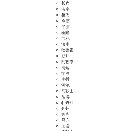
长春
济南
巢湖
承德
平凉
基隆
宝鸡
海南
吐鲁番
朔州
阿勒泰
清远
宁波
南投
河池
马鞍山
淄博
牡丹江
郑州
宜宾
屏东
龙岩