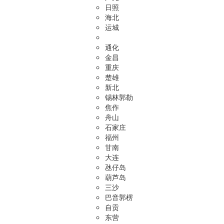
日照
海北
运城
通化
金昌
重庆
楚雄
新北
锡林郭勒
焦作
舟山
石家庄
福州
甘南
大连
氹仔岛
葫芦岛
三沙
巴音郭楞
自贡
东营