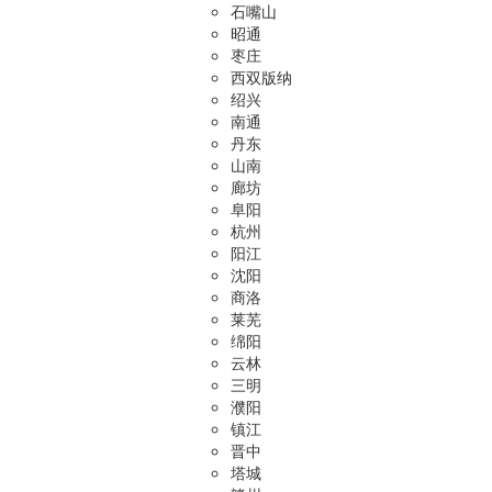
石嘴山
昭通
枣庄
西双版纳
绍兴
南通
丹东
山南
廊坊
阜阳
杭州
阳江
沈阳
商洛
莱芜
绵阳
云林
三明
濮阳
镇江
晋中
塔城