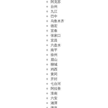
阿克苏
台州
九江
巴中
乌鲁木齐
德宏
宜春
张家口
宜昌
六盘水
南平
徐州
眉山
聊城
鸡西
黄冈
开封
七台河
阿拉善
淮南
六安
湘潭
酒泉