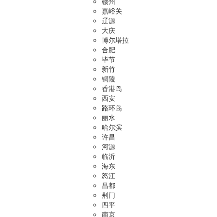
赣州
嘉峪关
辽源
大庆
博尔塔拉
合肥
毕节
新竹
铜陵
香港岛
西安
路环岛
丽水
哈尔滨
许昌
河源
临沂
海东
怒江
昌都
荆门
四平
南京