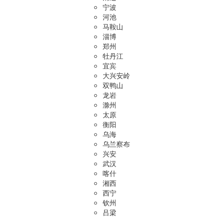
宁波
河池
马鞍山
淄博
郑州
牡丹江
宜宾
大兴安岭
双鸭山
龙岩
滁州
太原
衡阳
乌海
乌兰察布
兴安
武汉
喀什
湘西
西宁
钦州
吕梁