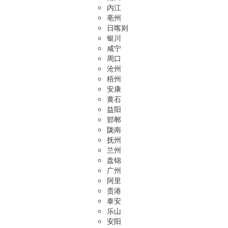
内江
亳州
日喀则
银川
咸宁
周口
沧州
梧州
安康
黄石
益阳
邯郸
陇南
抚州
兰州
盘锦
广州
阿里
贵港
泰安
乐山
安阳