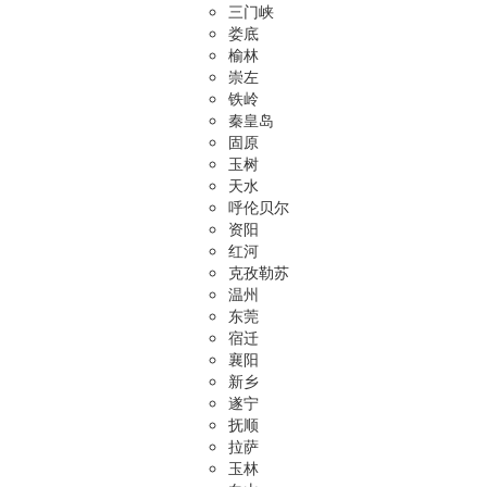
三门峡
娄底
榆林
崇左
铁岭
秦皇岛
固原
玉树
天水
呼伦贝尔
资阳
红河
克孜勒苏
温州
东莞
宿迁
襄阳
新乡
遂宁
抚顺
拉萨
玉林