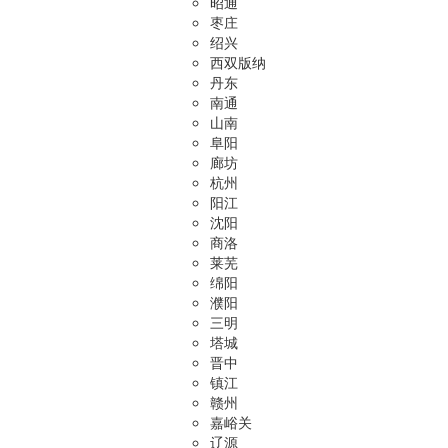
昭通
枣庄
绍兴
西双版纳
丹东
南通
山南
阜阳
廊坊
杭州
阳江
沈阳
商洛
莱芜
绵阳
濮阳
三明
塔城
晋中
镇江
赣州
嘉峪关
辽源