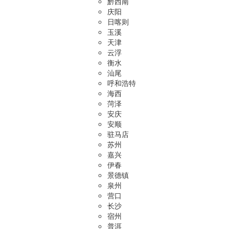
黔西南
庆阳
日喀则
玉溪
天津
云浮
衡水
汕尾
呼和浩特
海西
菏泽
安庆
安顺
驻马店
苏州
嘉兴
伊春
景德镇
泉州
营口
长沙
宿州
普洱