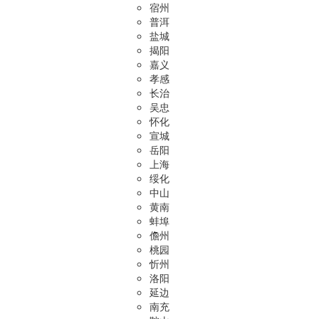
宿州
普洱
盐城
揭阳
嘉义
孝感
长治
吴忠
怀化
宣城
岳阳
上海
绥化
中山
黄南
蚌埠
儋州
桃园
忻州
洛阳
延边
南充