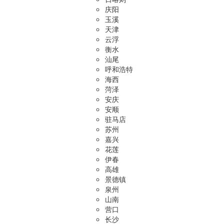
庆阳
玉溪
天津
云浮
衡水
汕尾
呼和浩特
海西
菏泽
安庆
安顺
驻马店
苏州
嘉兴
花莲
伊春
高雄
景德镇
泉州
山南
营口
长沙