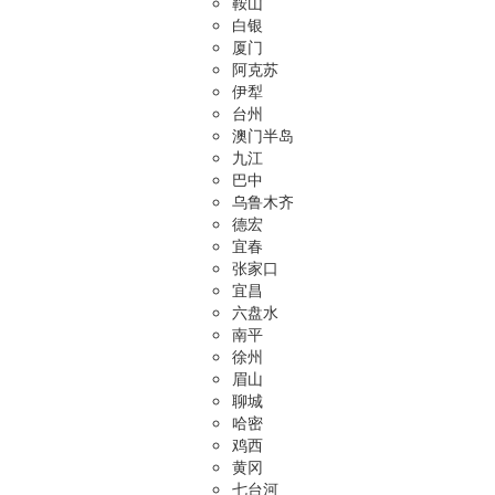
鞍山
白银
厦门
阿克苏
伊犁
台州
澳门半岛
九江
巴中
乌鲁木齐
德宏
宜春
张家口
宜昌
六盘水
南平
徐州
眉山
聊城
哈密
鸡西
黄冈
七台河