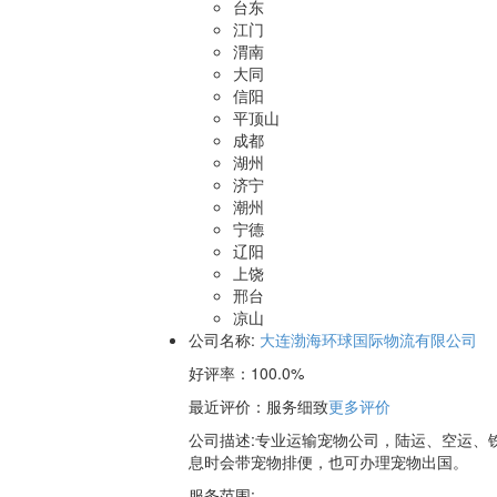
台东
江门
渭南
大同
信阳
平顶山
成都
湖州
济宁
潮州
宁德
辽阳
上饶
邢台
凉山
公司名称:
大连渤海环球国际物流有限公司
好评率：
100.0%
最近评价
：服务细致
更多评价
公司描述:专业运输宠物公司，陆运、空运、
息时会带宠物排便，也可办理宠物出国。
服务范围: