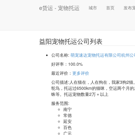
e货运 - 宠物托运
城市
首页
发布
益阳宠物托运公司列表
公司名称:
萌宠速达宠物托运有限公司杭州公
好评率：
100.0%
最近评价
：
更多评价
公司描述:人在猫在，人在狗在，我家3狗2猫
鸵鸟，托运过6500km的猫咪，空运两个月
蛛等。托运宠物数量2万＋以上
服务范围:
南宁
常德
延安
百色
广元