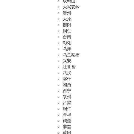
双鸭山
大兴安岭
滁州
太原
衡阳
铜仁
台南
彰化
乌海
乌兰察布
兴安
吐鲁番
武汉
喀什
湘西
西宁
钦州
吕梁
铜仁
金华
鹤壁
非堂
莆田