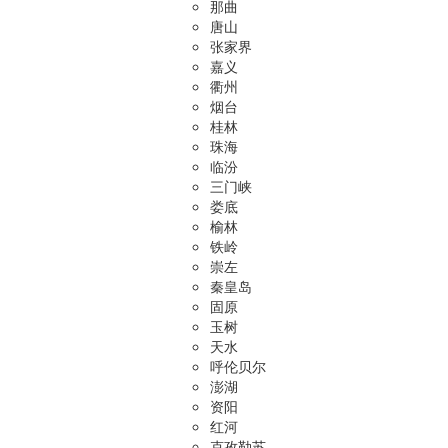
那曲
唐山
张家界
嘉义
衢州
烟台
桂林
珠海
临汾
三门峡
娄底
榆林
铁岭
崇左
秦皇岛
固原
玉树
天水
呼伦贝尔
澎湖
资阳
红河
克孜勒苏