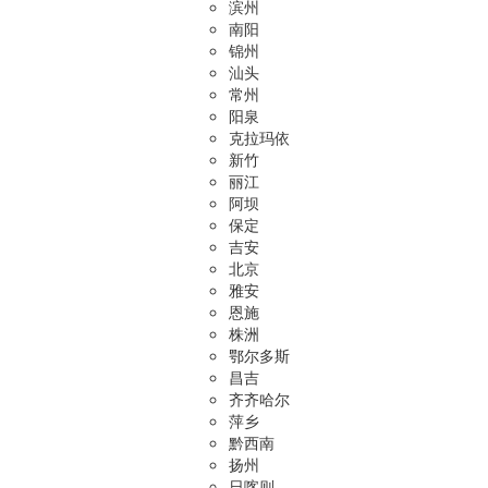
滨州
南阳
锦州
汕头
常州
阳泉
克拉玛依
新竹
丽江
阿坝
保定
吉安
北京
雅安
恩施
株洲
鄂尔多斯
昌吉
齐齐哈尔
萍乡
黔西南
扬州
日喀则