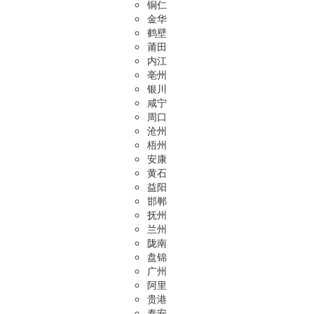
铜仁
金华
鹤壁
莆田
内江
亳州
银川
咸宁
周口
沧州
梧州
安康
黄石
益阳
邯郸
抚州
兰州
陇南
盘锦
广州
阿里
贵港
泰安