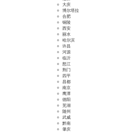
大庆
博尔塔拉
合肥
铜陵
西安
丽水
哈尔滨
许昌
河源
临沂
怒江
荆门
四平
昌都
南京
鹰潭
德阳
芜湖
随州
武威
黔南
肇庆