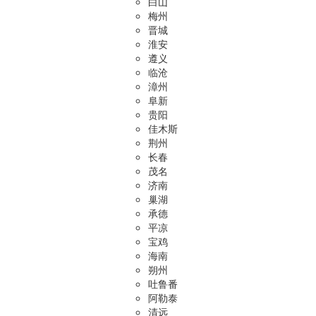
白山
梅州
晋城
淮安
遵义
临沧
漳州
阜新
贵阳
佳木斯
荆州
长春
茂名
济南
巢湖
承德
平凉
宝鸡
海南
朔州
吐鲁番
阿勒泰
清远