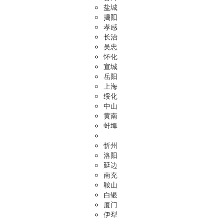
盐城
揭阳
孝感
长治
吴忠
怀化
宣城
岳阳
上海
绥化
中山
黄南
蚌埠
忻州
洛阳
延边
南充
鞍山
白银
厦门
伊犁