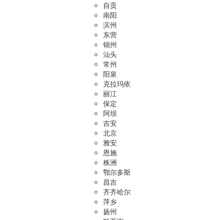
自贡
南阳
滨州
东营
锦州
汕头
常州
阳泉
克拉玛依
丽江
保定
阿坝
吉安
北京
雅安
恩施
株洲
鄂尔多斯
昌吉
齐齐哈尔
萍乡
扬州