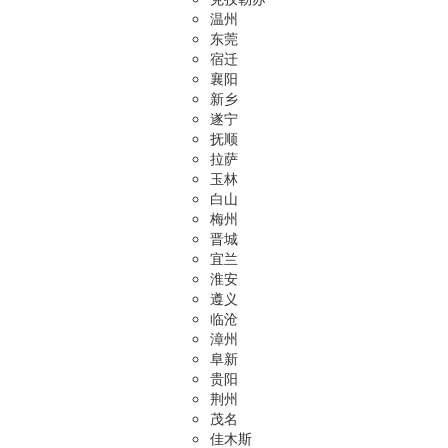
温州
东莞
宿迁
襄阳
新乡
遂宁
抚顺
拉萨
玉林
白山
梅州
晋城
宜兰
淮安
遵义
临沧
漳州
阜新
贵阳
荆州
茂名
佳木斯