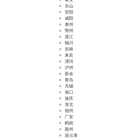
乐山
安阳
咸阳
泰州
鄂州
湛江
铜川
吉林
来宾
漯河
泸州
新余
青岛
无锡
海口
迪庆
淮北
德州
广安
鹤岗
惠州
连云港