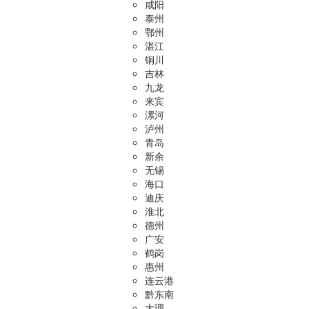
咸阳
泰州
鄂州
湛江
铜川
吉林
九龙
来宾
漯河
泸州
青岛
新余
无锡
海口
迪庆
淮北
德州
广安
鹤岗
惠州
连云港
黔东南
大理