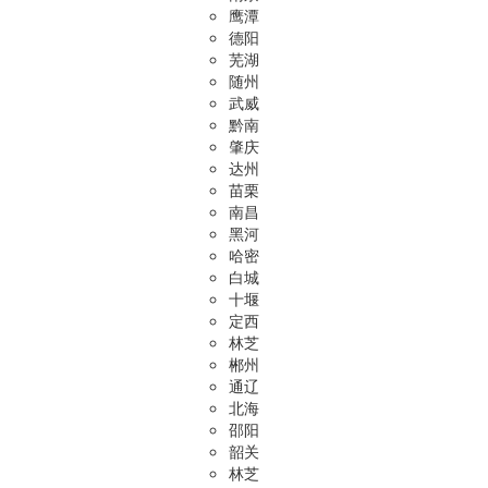
鹰潭
德阳
芜湖
随州
武威
黔南
肇庆
达州
苗栗
南昌
黑河
哈密
白城
十堰
定西
林芝
郴州
通辽
北海
邵阳
韶关
林芝