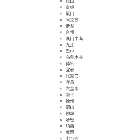
鞍山
白银
厦门
阿克苏
伊犁
台州
澳门半岛
九江
巴中
乌鲁木齐
德宏
宜春
张家口
宜昌
六盘水
南平
徐州
眉山
聊城
哈密
鸡西
黄冈
七台河