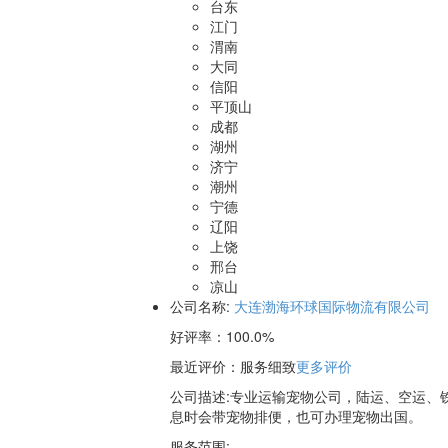
台东
江门
渭南
大同
信阳
平顶山
成都
湖州
济宁
潮州
宁德
辽阳
上饶
邢台
凉山
公司名称:
大连渤海环球国际物流有限公司
好评率：
100.0%
最近评价
：服务细致
更多评价
公司描述:专业运输宠物公司，陆运、空运、
息时会带宠物排便，也可办理宠物出国。
服务范围: