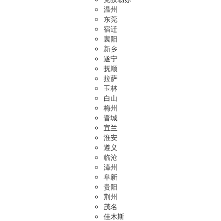
温州
东莞
宿迁
襄阳
新乡
遂宁
抚顺
拉萨
玉林
白山
梅州
晋城
宜兰
淮安
遵义
临沧
漳州
阜新
贵阳
荆州
茂名
佳木斯