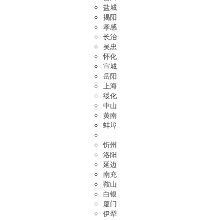
盐城
揭阳
孝感
长治
吴忠
怀化
宣城
岳阳
上海
绥化
中山
黄南
蚌埠
忻州
洛阳
延边
南充
鞍山
白银
厦门
伊犁