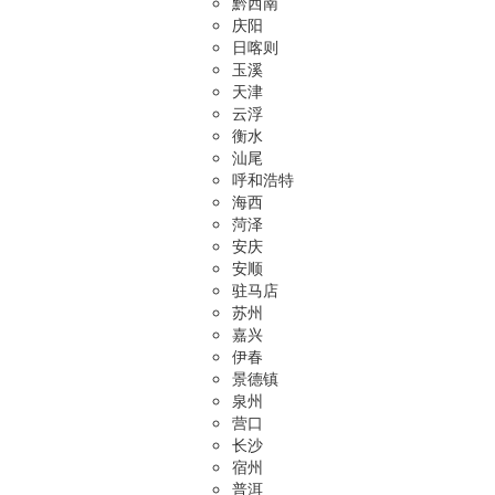
黔西南
庆阳
日喀则
玉溪
天津
云浮
衡水
汕尾
呼和浩特
海西
菏泽
安庆
安顺
驻马店
苏州
嘉兴
伊春
景德镇
泉州
营口
长沙
宿州
普洱