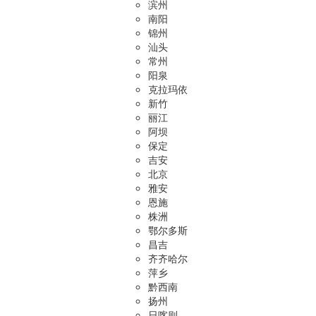
滨州
南阳
锦州
汕头
常州
阳泉
克拉玛依
新竹
丽江
阿坝
保定
吉安
北京
雅安
恩施
株洲
鄂尔多斯
昌吉
齐齐哈尔
萍乡
黔西南
扬州
日喀则