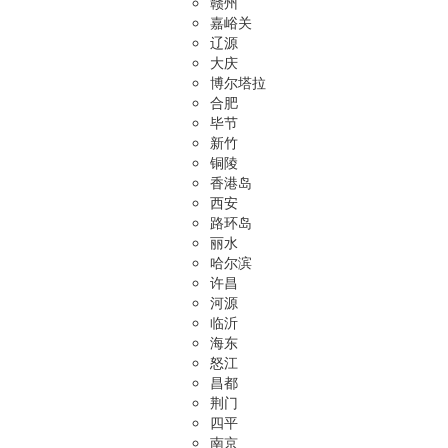
赣州
嘉峪关
辽源
大庆
博尔塔拉
合肥
毕节
新竹
铜陵
香港岛
西安
路环岛
丽水
哈尔滨
许昌
河源
临沂
海东
怒江
昌都
荆门
四平
南京