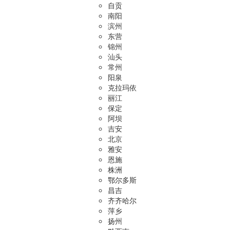
自贡
南阳
滨州
东营
锦州
汕头
常州
阳泉
克拉玛依
丽江
保定
阿坝
吉安
北京
雅安
恩施
株洲
鄂尔多斯
昌吉
齐齐哈尔
萍乡
扬州