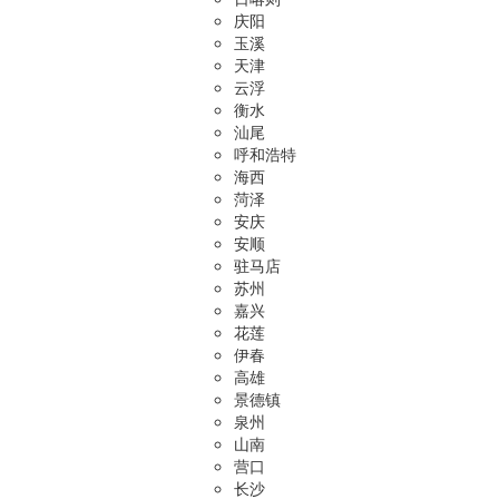
庆阳
玉溪
天津
云浮
衡水
汕尾
呼和浩特
海西
菏泽
安庆
安顺
驻马店
苏州
嘉兴
花莲
伊春
高雄
景德镇
泉州
山南
营口
长沙