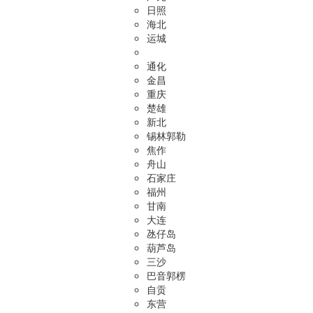
日照
海北
运城
通化
金昌
重庆
楚雄
新北
锡林郭勒
焦作
舟山
石家庄
福州
甘南
大连
氹仔岛
葫芦岛
三沙
巴音郭楞
自贡
东营