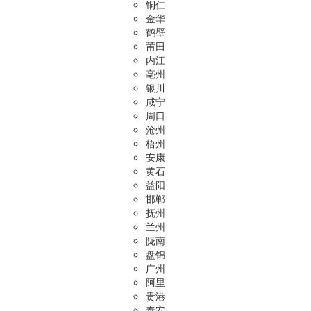
铜仁
金华
鹤壁
莆田
内江
亳州
银川
咸宁
周口
沧州
梧州
安康
黄石
益阳
邯郸
抚州
兰州
陇南
盘锦
广州
阿里
贵港
泰安