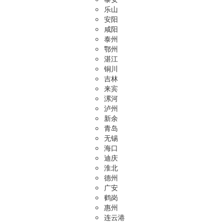
乐山
安阳
咸阳
泰州
鄂州
湛江
铜川
吉林
来宾
漯河
泸州
新余
青岛
无锡
海口
迪庆
淮北
德州
广安
鹤岗
惠州
连云港