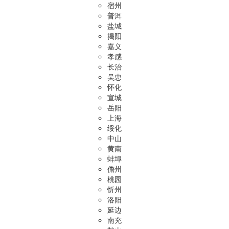
宿州
普洱
盐城
揭阳
嘉义
孝感
长治
吴忠
怀化
宣城
岳阳
上海
绥化
中山
黄南
蚌埠
儋州
桃园
忻州
洛阳
延边
南充