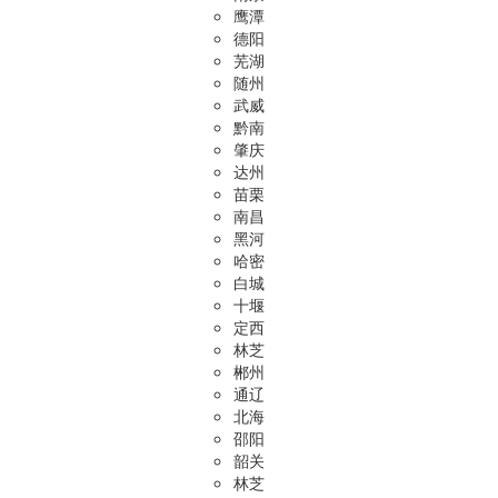
鹰潭
德阳
芜湖
随州
武威
黔南
肇庆
达州
苗栗
南昌
黑河
哈密
白城
十堰
定西
林芝
郴州
通辽
北海
邵阳
韶关
林芝