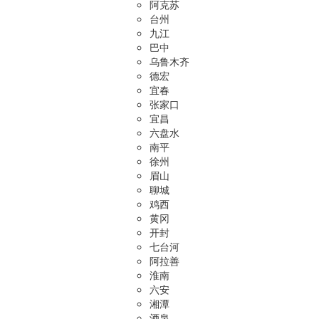
阿克苏
台州
九江
巴中
乌鲁木齐
德宏
宜春
张家口
宜昌
六盘水
南平
徐州
眉山
聊城
鸡西
黄冈
开封
七台河
阿拉善
淮南
六安
湘潭
酒泉