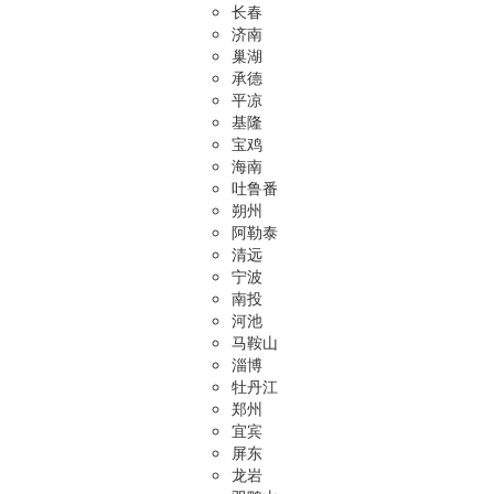
长春
济南
巢湖
承德
平凉
基隆
宝鸡
海南
吐鲁番
朔州
阿勒泰
清远
宁波
南投
河池
马鞍山
淄博
牡丹江
郑州
宜宾
屏东
龙岩