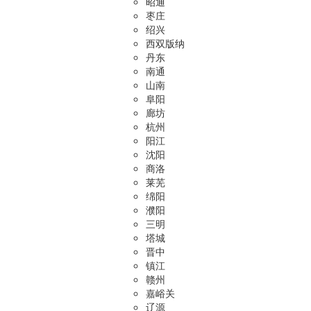
昭通
枣庄
绍兴
西双版纳
丹东
南通
山南
阜阳
廊坊
杭州
阳江
沈阳
商洛
莱芜
绵阳
濮阳
三明
塔城
晋中
镇江
赣州
嘉峪关
辽源