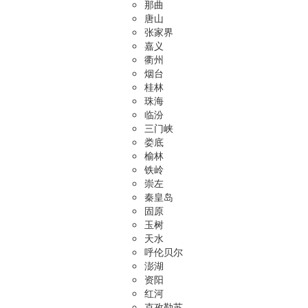
那曲
唐山
张家界
嘉义
衢州
烟台
桂林
珠海
临汾
三门峡
娄底
榆林
铁岭
崇左
秦皇岛
固原
玉树
天水
呼伦贝尔
澎湖
资阳
红河
克孜勒苏