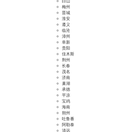
白山
梅州
晋城
淮安
遵义
临沧
漳州
阜新
贵阳
佳木斯
荆州
长春
茂名
济南
巢湖
承德
平凉
宝鸡
海南
朔州
吐鲁番
阿勒泰
清远