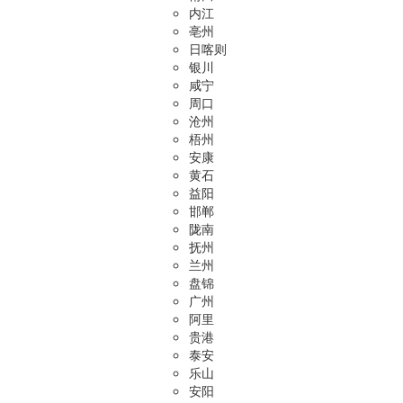
内江
亳州
日喀则
银川
咸宁
周口
沧州
梧州
安康
黄石
益阳
邯郸
陇南
抚州
兰州
盘锦
广州
阿里
贵港
泰安
乐山
安阳