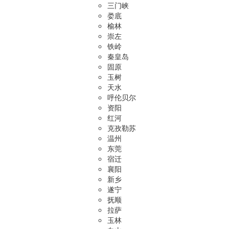
三门峡
娄底
榆林
崇左
铁岭
秦皇岛
固原
玉树
天水
呼伦贝尔
资阳
红河
克孜勒苏
温州
东莞
宿迁
襄阳
新乡
遂宁
抚顺
拉萨
玉林