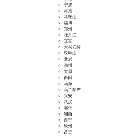
宁波
河池
马鞍山
淄博
郑州
牡丹江
宜宾
大兴安岭
双鸭山
龙岩
滁州
太原
衡阳
乌海
乌兰察布
兴安
武汉
喀什
湘西
西宁
钦州
吕梁