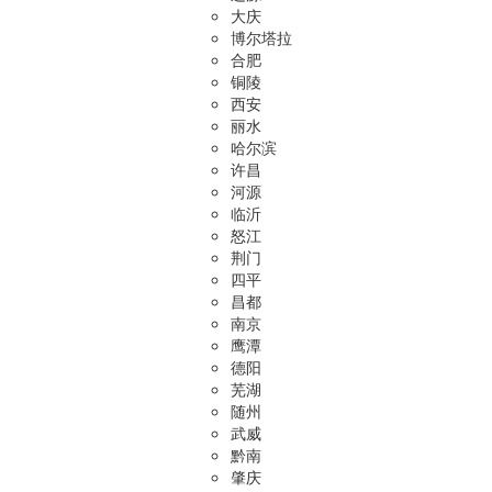
大庆
博尔塔拉
合肥
铜陵
西安
丽水
哈尔滨
许昌
河源
临沂
怒江
荆门
四平
昌都
南京
鹰潭
德阳
芜湖
随州
武威
黔南
肇庆