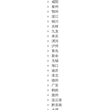
咸阳
泰州
鄂州
湛江
铜川
吉林
九龙
来宾
漯河
泸州
青岛
新余
无锡
海口
迪庆
淮北
德州
广安
鹤岗
惠州
连云港
黔东南
大理