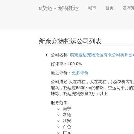
e货运 - 宠物托运
城市
首页
发布
新余宠物托运公司列表
公司名称:
萌宠速达宠物托运有限公司杭州公
好评率：
100.0%
最近评价
：
更多评价
公司描述:人在猫在，人在狗在，我家3狗2猫
鸵鸟，托运过6500km的猫咪，空运两个月
蛛等。托运宠物数量2万＋以上
服务范围:
南宁
常德
延安
百色
广元