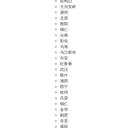
双鸭山
大兴安岭
滁州
太原
衡阳
铜仁
台南
彰化
乌海
乌兰察布
兴安
吐鲁番
武汉
喀什
湘西
西宁
钦州
吕梁
铜仁
金华
鹤壁
非堂
莆田