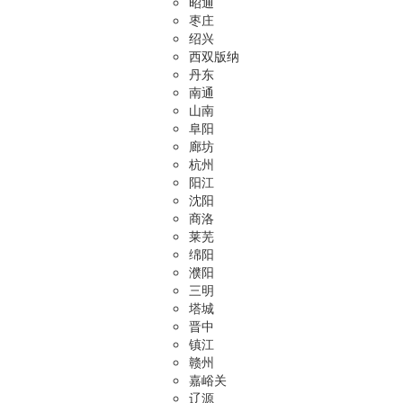
昭通
枣庄
绍兴
西双版纳
丹东
南通
山南
阜阳
廊坊
杭州
阳江
沈阳
商洛
莱芜
绵阳
濮阳
三明
塔城
晋中
镇江
赣州
嘉峪关
辽源