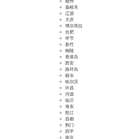
赣州
嘉峪关
辽源
大庆
博尔塔拉
合肥
毕节
新竹
铜陵
香港岛
西安
路环岛
丽水
哈尔滨
许昌
河源
临沂
海东
怒江
昌都
荆门
四平
南京