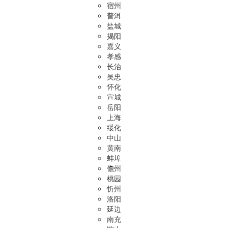
宿州
普洱
盐城
揭阳
嘉义
孝感
长治
吴忠
怀化
宣城
岳阳
上海
绥化
中山
黄南
蚌埠
儋州
桃园
忻州
洛阳
延边
南充