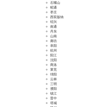
石嘴山
昭通
枣庄
西双版纳
绍兴
南通
丹东
山南
廊坊
阜阳
杭州
阳江
沈阳
商洛
莱芜
绵阳
云林
三明
濮阳
镇江
晋中
塔城