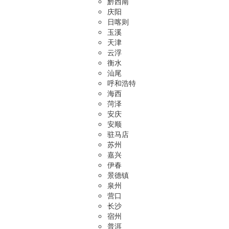
黔西南
庆阳
日喀则
玉溪
天津
云浮
衡水
汕尾
呼和浩特
海西
菏泽
安庆
安顺
驻马店
苏州
嘉兴
伊春
景德镇
泉州
营口
长沙
宿州
普洱