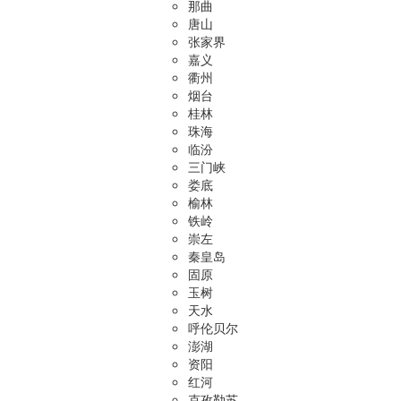
那曲
唐山
张家界
嘉义
衢州
烟台
桂林
珠海
临汾
三门峡
娄底
榆林
铁岭
崇左
秦皇岛
固原
玉树
天水
呼伦贝尔
澎湖
资阳
红河
克孜勒苏