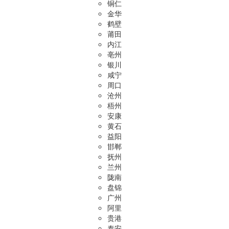
铜仁
金华
鹤壁
莆田
内江
亳州
银川
咸宁
周口
沧州
梧州
安康
黄石
益阳
邯郸
抚州
兰州
陇南
盘锦
广州
阿里
贵港
泰安