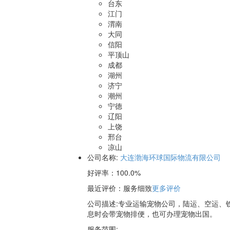
台东
江门
渭南
大同
信阳
平顶山
成都
湖州
济宁
潮州
宁德
辽阳
上饶
邢台
凉山
公司名称:
大连渤海环球国际物流有限公司
好评率：
100.0%
最近评价
：服务细致
更多评价
公司描述:专业运输宠物公司，陆运、空运、
息时会带宠物排便，也可办理宠物出国。
服务范围: