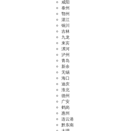
咸阳
泰州
鄂州
湛江
铜川
吉林
九龙
来宾
漯河
泸州
青岛
新余
无锡
海口
迪庆
淮北
德州
广安
鹤岗
惠州
连云港
黔东南
大理