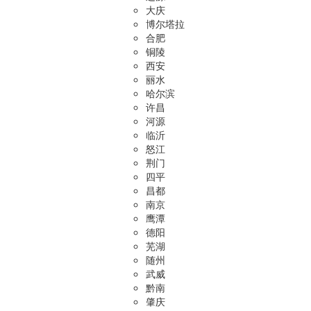
大庆
博尔塔拉
合肥
铜陵
西安
丽水
哈尔滨
许昌
河源
临沂
怒江
荆门
四平
昌都
南京
鹰潭
德阳
芜湖
随州
武威
黔南
肇庆