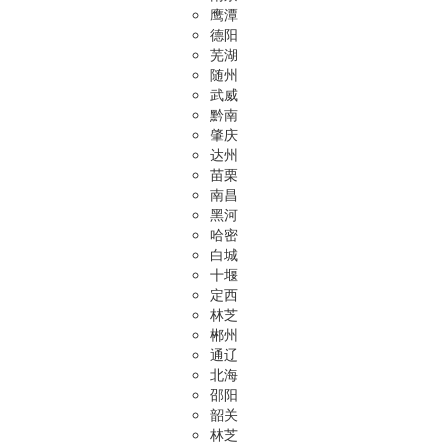
鹰潭
德阳
芜湖
随州
武威
黔南
肇庆
达州
苗栗
南昌
黑河
哈密
白城
十堰
定西
林芝
郴州
通辽
北海
邵阳
韶关
林芝