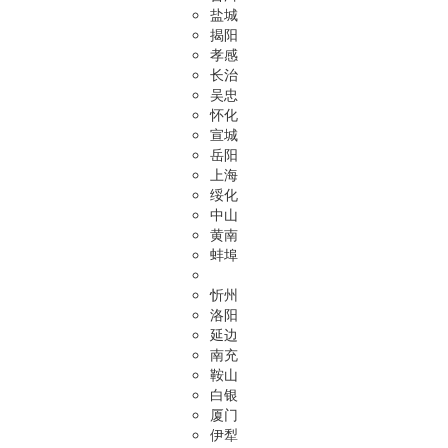
盐城
揭阳
孝感
长治
吴忠
怀化
宣城
岳阳
上海
绥化
中山
黄南
蚌埠
忻州
洛阳
延边
南充
鞍山
白银
厦门
伊犁