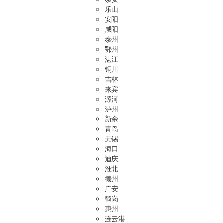
乐山
安阳
咸阳
泰州
鄂州
湛江
铜川
吉林
来宾
漯河
泸州
新余
青岛
无锡
海口
迪庆
淮北
德州
广安
鹤岗
惠州
连云港