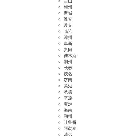
白山
梅州
晋城
淮安
遵义
临沧
漳州
阜新
贵阳
佳木斯
荆州
长春
茂名
济南
巢湖
承德
平凉
宝鸡
海南
朔州
吐鲁番
阿勒泰
清远