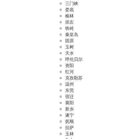
三门峡
娄底
榆林
崇左
铁岭
秦皇岛
固原
玉树
天水
呼伦贝尔
资阳
红河
克孜勒苏
温州
东莞
宿迁
襄阳
新乡
遂宁
抚顺
拉萨
玉林