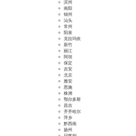
滨州
南阳
锦州
汕头
常州
阳泉
克拉玛依
新竹
丽江
阿坝
保定
吉安
北京
雅安
恩施
株洲
鄂尔多斯
昌吉
齐齐哈尔
萍乡
黔西南
扬州
日喀则