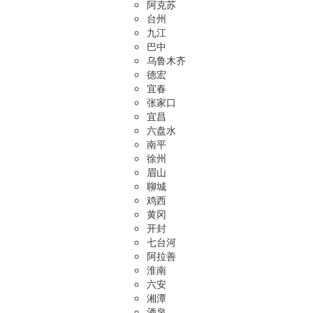
阿克苏
台州
九江
巴中
乌鲁木齐
德宏
宜春
张家口
宜昌
六盘水
南平
徐州
眉山
聊城
鸡西
黄冈
开封
七台河
阿拉善
淮南
六安
湘潭
酒泉