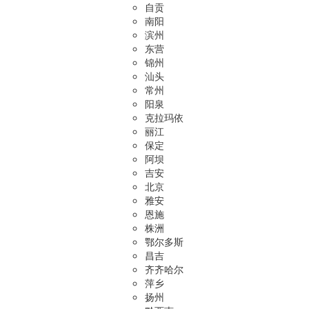
自贡
南阳
滨州
东营
锦州
汕头
常州
阳泉
克拉玛依
丽江
保定
阿坝
吉安
北京
雅安
恩施
株洲
鄂尔多斯
昌吉
齐齐哈尔
萍乡
扬州