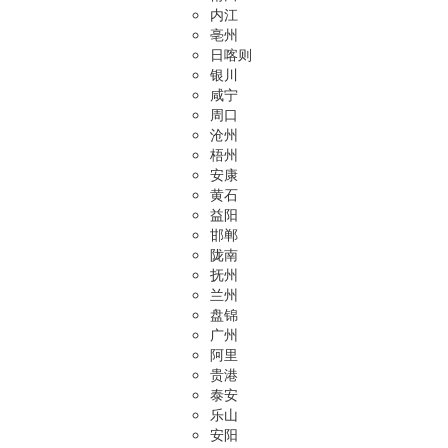
内江
亳州
日喀则
银川
咸宁
周口
沧州
梧州
安康
黄石
益阳
邯郸
陇南
抚州
兰州
盘锦
广州
阿里
贵港
泰安
乐山
安阳