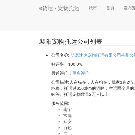
e货运 - 宠物托运
城市
首页
发布
襄阳宠物托运公司列表
公司名称:
萌宠速达宠物托运有限公司杭州公
好评率：
100.0%
最近评价
：
更多评价
公司描述:人在猫在，人在狗在，我家3狗2猫
鸵鸟，托运过6500km的猫咪，空运两个月
蛛等。托运宠物数量2万＋以上
服务范围:
南宁
常德
延安
百色
广元