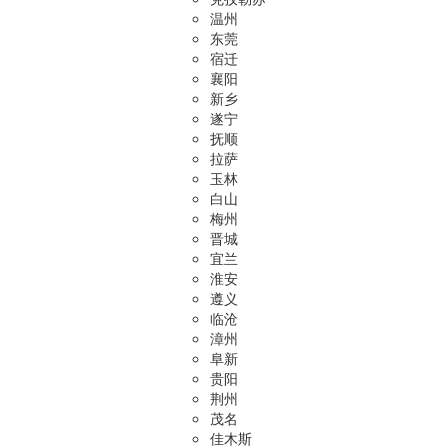
温州
东莞
宿迁
襄阳
新乡
遂宁
抚顺
拉萨
玉林
白山
梅州
晋城
宜兰
淮安
遵义
临沧
漳州
阜新
贵阳
荆州
茂名
佳木斯