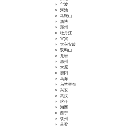
宁波
河池
马鞍山
淄博
郑州
牡丹江
宜宾
大兴安岭
双鸭山
龙岩
滁州
太原
衡阳
乌海
乌兰察布
兴安
武汉
喀什
湘西
西宁
钦州
吕梁