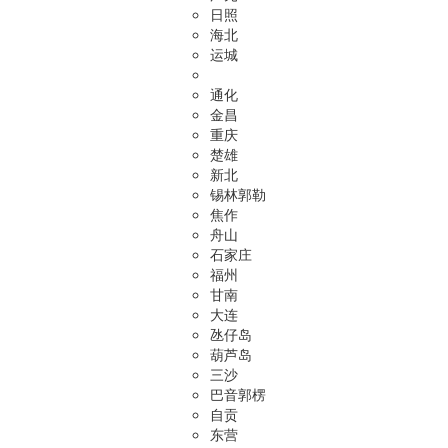
日照
海北
运城
通化
金昌
重庆
楚雄
新北
锡林郭勒
焦作
舟山
石家庄
福州
甘南
大连
氹仔岛
葫芦岛
三沙
巴音郭楞
自贡
东营