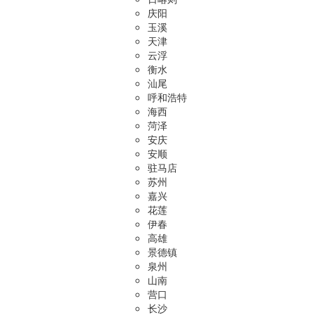
庆阳
玉溪
天津
云浮
衡水
汕尾
呼和浩特
海西
菏泽
安庆
安顺
驻马店
苏州
嘉兴
花莲
伊春
高雄
景德镇
泉州
山南
营口
长沙