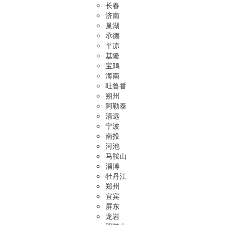
长春
济南
巢湖
承德
平凉
基隆
宝鸡
海南
吐鲁番
朔州
阿勒泰
清远
宁波
南投
河池
马鞍山
淄博
牡丹江
郑州
宜宾
屏东
龙岩