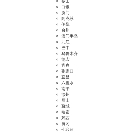
鞍山
白银
厦门
阿克苏
伊犁
台州
澳门半岛
九江
巴中
乌鲁木齐
德宏
宜春
张家口
宜昌
六盘水
南平
徐州
眉山
聊城
哈密
鸡西
黄冈
七台河