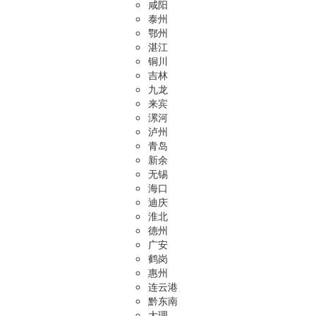
咸阳
泰州
鄂州
湛江
铜川
吉林
九龙
来宾
漯河
泸州
青岛
新余
无锡
海口
迪庆
淮北
德州
广安
鹤岗
惠州
连云港
黔东南
大理