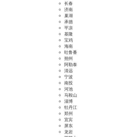
长春
济南
巢湖
承德
平凉
基隆
宝鸡
海南
吐鲁番
朔州
阿勒泰
清远
宁波
南投
河池
马鞍山
淄博
牡丹江
郑州
宜宾
屏东
龙岩