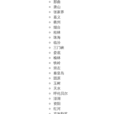
那曲
唐山
张家界
嘉义
衢州
烟台
桂林
珠海
临汾
三门峡
娄底
榆林
铁岭
崇左
秦皇岛
固原
玉树
天水
呼伦贝尔
澎湖
资阳
红河
克孜勒苏