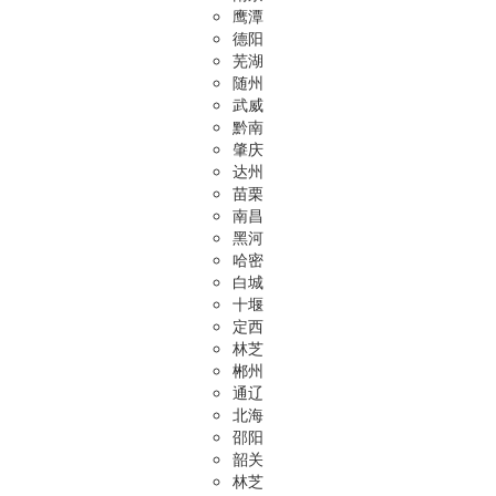
鹰潭
德阳
芜湖
随州
武威
黔南
肇庆
达州
苗栗
南昌
黑河
哈密
白城
十堰
定西
林芝
郴州
通辽
北海
邵阳
韶关
林芝