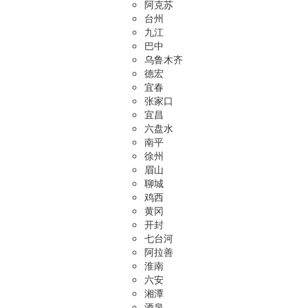
阿克苏
台州
九江
巴中
乌鲁木齐
德宏
宜春
张家口
宜昌
六盘水
南平
徐州
眉山
聊城
鸡西
黄冈
开封
七台河
阿拉善
淮南
六安
湘潭
酒泉