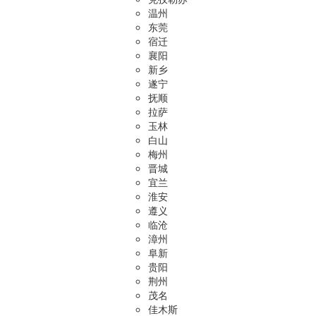
温州
东莞
宿迁
襄阳
新乡
遂宁
抚顺
拉萨
玉林
白山
梅州
晋城
宜兰
淮安
遵义
临沧
漳州
阜新
贵阳
荆州
茂名
佳木斯