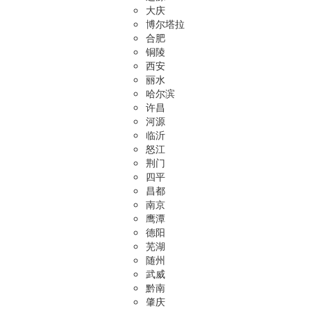
大庆
博尔塔拉
合肥
铜陵
西安
丽水
哈尔滨
许昌
河源
临沂
怒江
荆门
四平
昌都
南京
鹰潭
德阳
芜湖
随州
武威
黔南
肇庆