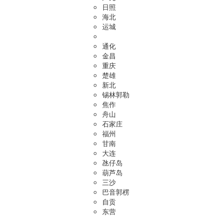
日照
海北
运城
通化
金昌
重庆
楚雄
新北
锡林郭勒
焦作
舟山
石家庄
福州
甘南
大连
氹仔岛
葫芦岛
三沙
巴音郭楞
自贡
东营