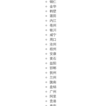
铜仁
金华
鹤壁
莆田
内江
亳州
银川
咸宁
周口
沧州
梧州
安康
黄石
益阳
邯郸
抚州
兰州
陇南
盘锦
广州
阿里
贵港
泰安