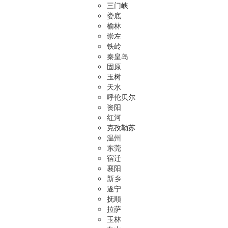
三门峡
娄底
榆林
崇左
铁岭
秦皇岛
固原
玉树
天水
呼伦贝尔
资阳
红河
克孜勒苏
温州
东莞
宿迁
襄阳
新乡
遂宁
抚顺
拉萨
玉林