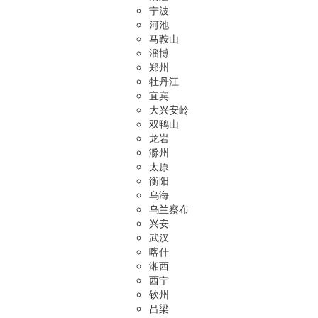
宁波
河池
马鞍山
淄博
郑州
牡丹江
宜宾
大兴安岭
双鸭山
龙岩
滁州
太原
衡阳
乌海
乌兰察布
兴安
武汉
喀什
湘西
西宁
钦州
吕梁