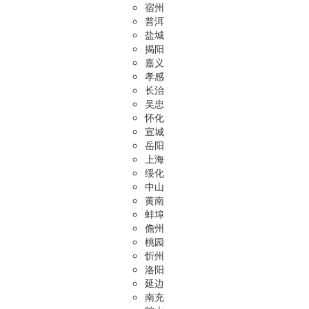
宿州
普洱
盐城
揭阳
嘉义
孝感
长治
吴忠
怀化
宣城
岳阳
上海
绥化
中山
黄南
蚌埠
儋州
桃园
忻州
洛阳
延边
南充