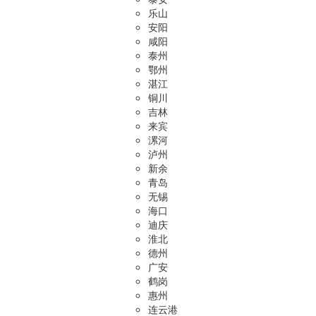
乐山
安阳
咸阳
泰州
鄂州
湛江
铜川
吉林
来宾
漯河
泸州
新余
青岛
无锡
海口
迪庆
淮北
德州
广安
鹤岗
惠州
连云港