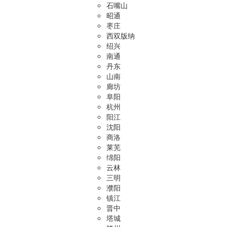
石嘴山
昭通
枣庄
西双版纳
绍兴
南通
丹东
山南
廊坊
阜阳
杭州
阳江
沈阳
商洛
莱芜
绵阳
云林
三明
濮阳
镇江
晋中
塔城