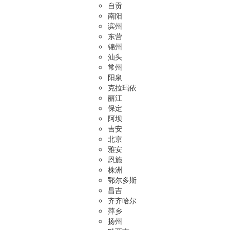
自贡
南阳
滨州
东营
锦州
汕头
常州
阳泉
克拉玛依
丽江
保定
阿坝
吉安
北京
雅安
恩施
株洲
鄂尔多斯
昌吉
齐齐哈尔
萍乡
扬州