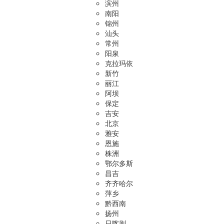
滨州
南阳
锦州
汕头
常州
阳泉
克拉玛依
新竹
丽江
阿坝
保定
吉安
北京
雅安
恩施
株洲
鄂尔多斯
昌吉
齐齐哈尔
萍乡
黔西南
扬州
日喀则