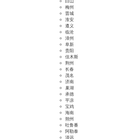
白山
梅州
晋城
淮安
遵义
临沧
漳州
阜新
贵阳
佳木斯
荆州
长春
茂名
济南
巢湖
承德
平凉
宝鸡
海南
朔州
吐鲁番
阿勒泰
清远