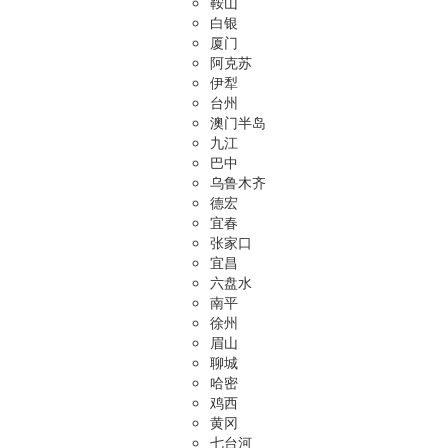
鞍山
白银
厦门
阿克苏
伊犁
台州
澳门半岛
九江
巴中
乌鲁木齐
德宏
宜春
张家口
宜昌
六盘水
南平
徐州
眉山
聊城
哈密
鸡西
黄冈
七台河