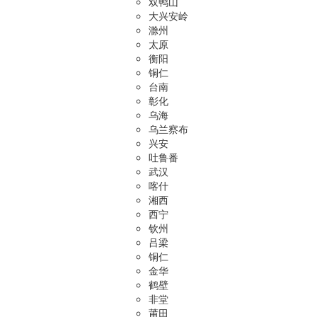
双鸭山
大兴安岭
滁州
太原
衡阳
铜仁
台南
彰化
乌海
乌兰察布
兴安
吐鲁番
武汉
喀什
湘西
西宁
钦州
吕梁
铜仁
金华
鹤壁
非堂
莆田