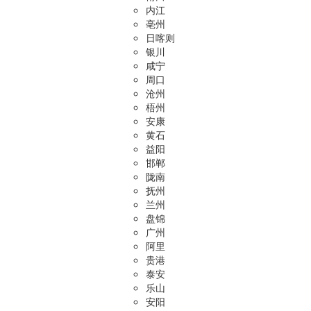
内江
亳州
日喀则
银川
咸宁
周口
沧州
梧州
安康
黄石
益阳
邯郸
陇南
抚州
兰州
盘锦
广州
阿里
贵港
泰安
乐山
安阳