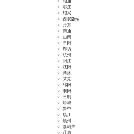
昭通
枣庄
绍兴
西双版纳
丹东
南通
山南
阜阳
廊坊
杭州
阳江
沈阳
商洛
莱芜
绵阳
濮阳
三明
塔城
晋中
镇江
赣州
嘉峪关
辽源