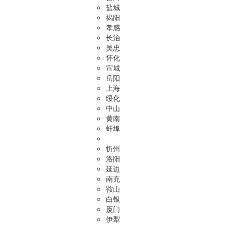
盐城
揭阳
孝感
长治
吴忠
怀化
宣城
岳阳
上海
绥化
中山
黄南
蚌埠
忻州
洛阳
延边
南充
鞍山
白银
厦门
伊犁