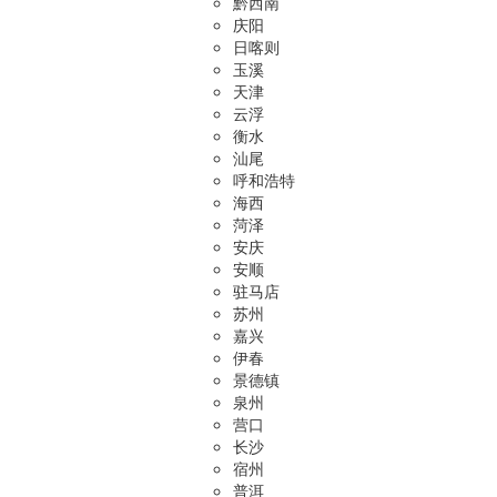
黔西南
庆阳
日喀则
玉溪
天津
云浮
衡水
汕尾
呼和浩特
海西
菏泽
安庆
安顺
驻马店
苏州
嘉兴
伊春
景德镇
泉州
营口
长沙
宿州
普洱