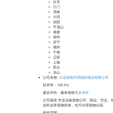
台东
江门
渭南
大同
信阳
平顶山
成都
湖州
济宁
潮州
宁德
辽阳
上饶
邢台
凉山
公司名称:
大连渤海环球国际物流有限公司
好评率：
100.0%
最近评价
：服务细致
更多评价
公司描述:专业运输宠物公司，陆运、空运、
息时会带宠物排便，也可办理宠物出国。
服务范围: