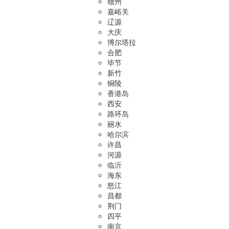
赣州
嘉峪关
辽源
大庆
博尔塔拉
合肥
毕节
新竹
铜陵
香港岛
西安
路环岛
丽水
哈尔滨
许昌
河源
临沂
海东
怒江
昌都
荆门
四平
南京