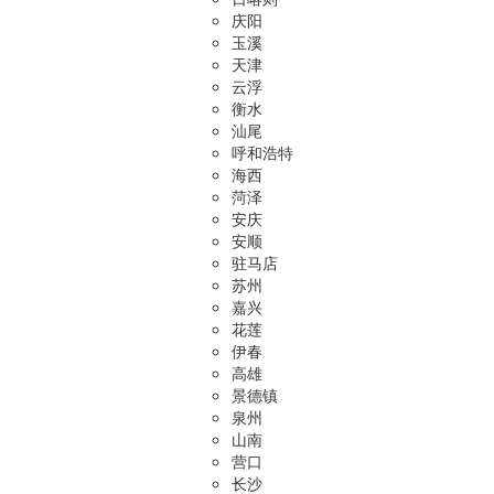
庆阳
玉溪
天津
云浮
衡水
汕尾
呼和浩特
海西
菏泽
安庆
安顺
驻马店
苏州
嘉兴
花莲
伊春
高雄
景德镇
泉州
山南
营口
长沙