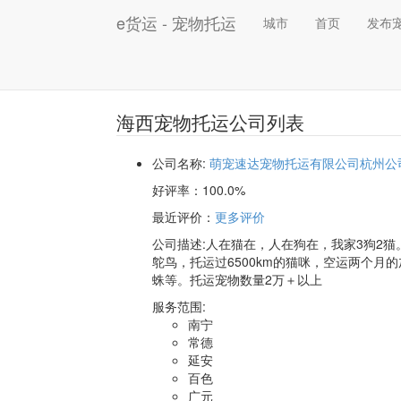
e货运 - 宠物托运
城市
首页
发布
海西宠物托运公司列表
公司名称:
萌宠速达宠物托运有限公司杭州公
好评率：
100.0%
最近评价
：
更多评价
公司描述:人在猫在，人在狗在，我家3狗2猫
鸵鸟，托运过6500km的猫咪，空运两个月
蛛等。托运宠物数量2万＋以上
服务范围:
南宁
常德
延安
百色
广元