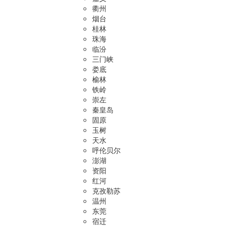
衢州
烟台
桂林
珠海
临汾
三门峡
娄底
榆林
铁岭
崇左
秦皇岛
固原
玉树
天水
呼伦贝尔
澎湖
资阳
红河
克孜勒苏
温州
东莞
宿迁