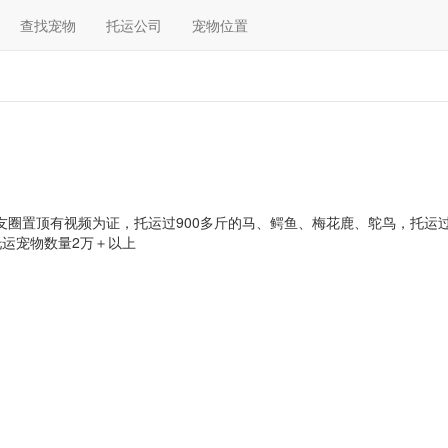
查找宠物
托运公司
宠物位置
友圈置顶有视频为证，托运过900多斤的马、鳄鱼、梅花鹿、鸵鸟，托运过
运宠物数量2万＋以上