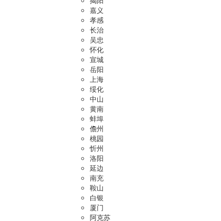
揭阳
嘉义
孝感
长治
吴忠
怀化
宣城
岳阳
上海
绥化
中山
黄南
蚌埠
儋州
桃园
忻州
洛阳
延边
南充
鞍山
白银
厦门
阿克苏