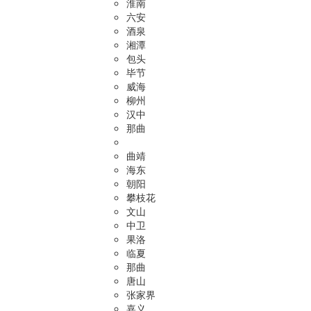
淮南
六安
酒泉
湘潭
包头
毕节
威海
柳州
汉中
那曲
曲靖
海东
朝阳
攀枝花
文山
中卫
果洛
临夏
那曲
唐山
张家界
嘉义