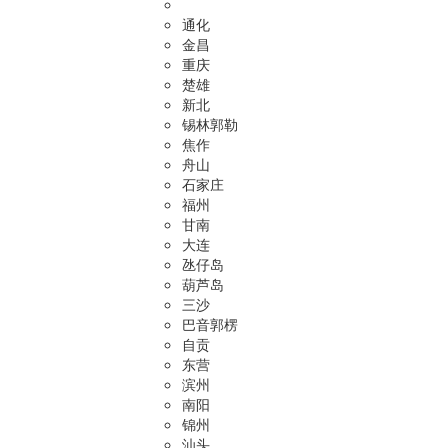
通化
金昌
重庆
楚雄
新北
锡林郭勒
焦作
舟山
石家庄
福州
甘南
大连
氹仔岛
葫芦岛
三沙
巴音郭楞
自贡
东营
滨州
南阳
锦州
汕头