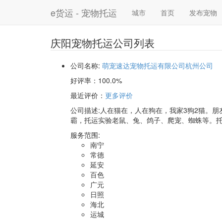
e货运 - 宠物托运
城市
首页
发布宠物
庆阳宠物托运公司列表
公司名称:
萌宠速达宠物托运有限公司杭州公司
好评率：
100.0%
最近评价
：
更多评价
公司描述:人在猫在，人在狗在，我家3狗2猫。朋
霸，托运实验老鼠、兔、鸽子、爬宠、蜘蛛等。托
服务范围:
南宁
常德
延安
百色
广元
日照
海北
运城