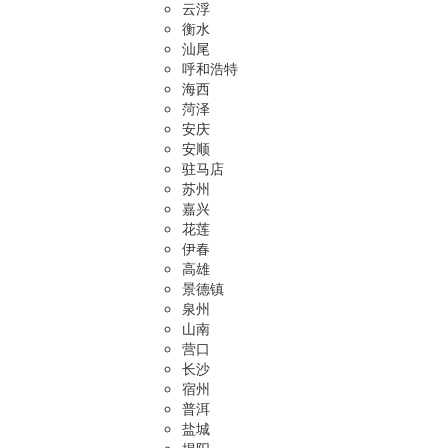
云浮
衡水
汕尾
呼和浩特
海西
菏泽
安庆
安顺
驻马店
苏州
嘉兴
花莲
伊春
高雄
景德镇
泉州
山南
营口
长沙
宿州
普洱
盐城