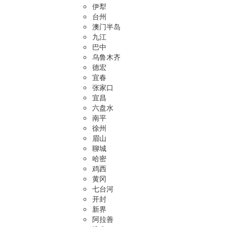
伊犁
台州
澳门半岛
九江
巴中
乌鲁木齐
德宏
宜春
张家口
宜昌
六盘水
南平
徐州
眉山
聊城
哈密
鸡西
黄冈
七台河
开封
新界
阿拉善