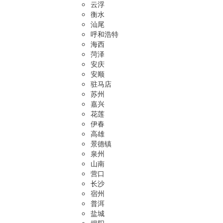
云浮
衡水
汕尾
呼和浩特
海西
菏泽
安庆
安顺
驻马店
苏州
嘉兴
花莲
伊春
高雄
景德镇
泉州
山南
营口
长沙
宿州
普洱
盐城