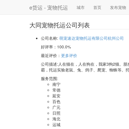
e货运 - 宠物托运
城市
首页
发布宠物
大同宠物托运公司列表
公司名称:
萌宠速达宠物托运有限公司杭州公司
好评率：
100.0%
最近评价
：
更多评价
公司描述:人在猫在，人在狗在，我家3狗2猫。朋
霸，托运实验老鼠、兔、鸽子、爬宠、蜘蛛等。托
服务范围:
南宁
常德
延安
百色
广元
日照
海北
运城