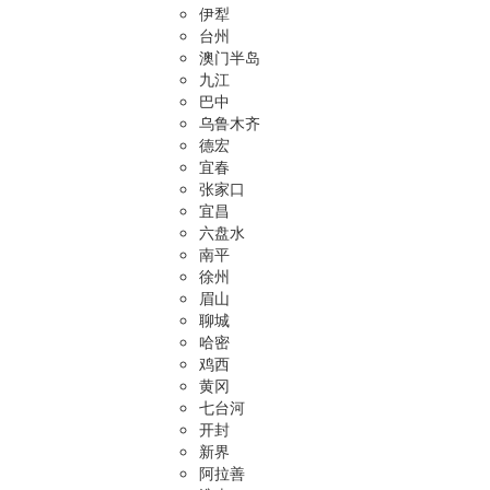
伊犁
台州
澳门半岛
九江
巴中
乌鲁木齐
德宏
宜春
张家口
宜昌
六盘水
南平
徐州
眉山
聊城
哈密
鸡西
黄冈
七台河
开封
新界
阿拉善