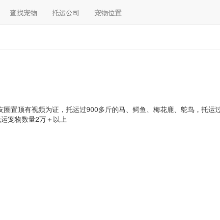
查找宠物
托运公司
宠物位置
友圈置顶有视频为证，托运过900多斤的马、鳄鱼、梅花鹿、鸵鸟，托运过
运宠物数量2万＋以上