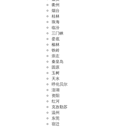
衢州
烟台
桂林
珠海
临汾
三门峡
娄底
榆林
铁岭
崇左
秦皇岛
固原
玉树
天水
呼伦贝尔
澎湖
资阳
红河
克孜勒苏
温州
东莞
宿迁