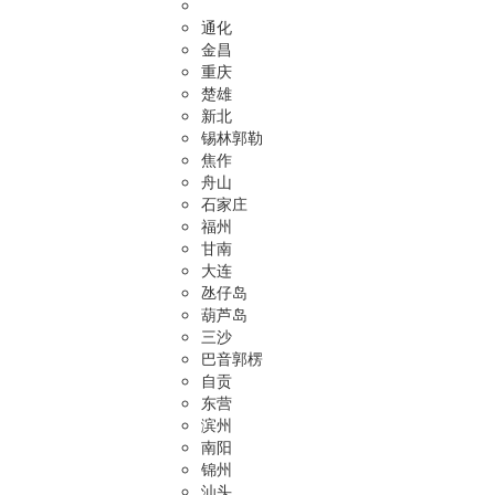
通化
金昌
重庆
楚雄
新北
锡林郭勒
焦作
舟山
石家庄
福州
甘南
大连
氹仔岛
葫芦岛
三沙
巴音郭楞
自贡
东营
滨州
南阳
锦州
汕头