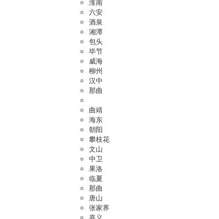
淮南
六安
酒泉
湘潭
包头
毕节
威海
柳州
汉中
那曲
曲靖
海东
朝阳
攀枝花
文山
中卫
果洛
临夏
那曲
唐山
张家界
嘉义