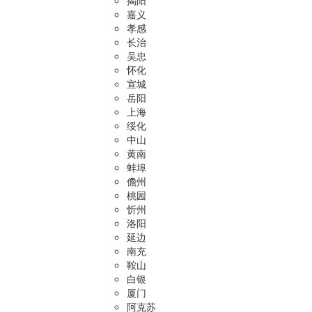
揭阳
嘉义
孝感
长治
吴忠
怀化
宣城
岳阳
上海
绥化
中山
黄南
蚌埠
儋州
桃园
忻州
洛阳
延边
南充
鞍山
白银
厦门
阿克苏