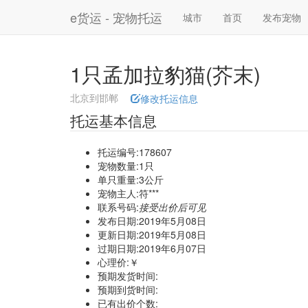
e货运 - 宠物托运
城市
首页
发布宠物
1只孟加拉豹猫(芥末)
北京到邯郸
修改托运信息
托运基本信息
托运编号:178607
宠物数量:1只
单只重量:3公斤
宠物主人:符***
联系号码:
接受出价后可见
发布日期:2019年5月08日
更新日期:2019年5月08日
过期日期:2019年6月07日
心理价:￥
预期发货时间:
预期到货时间:
已有出价个数: