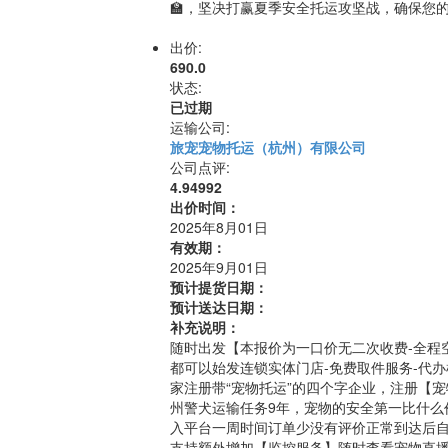
🏫，坚决打赢夏季安全托运攻坚战，确保您的爱
出价:
690.0
状态:
已过期
运输公司:
旅宠宠物托运（杭州）有限公司
公司点评:
4.94992
出价时间：
2025年8月01日
有效期：
2025年9月01日
预计提货日期：
预计送达日期：
补充说明：
随时出发【本报价为一口价无二次收费-全程
都可以始发连锁实体门店-免费取件服务-代办
家注册带“宠物托运”的四个字企业，注册【
州警犬运输任务9年，宠物的安全第一比什么
入平台一周时间订单少没有评价正常到达后
支持额外增加【监控服务】随时查看宠物直