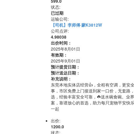
599.0
状态:
已过期
运输公司:
【司机】李师傅·蒙K3812W
公司点评:
4.98038
出价时间：
2025年8月01日
有效期：
2025年9月01日
预计提货日期：
预计送达日期：
补充说明：
东莞本地实体店经营👍，全程有空调，更安
事，市区免费上门接送到家一口价，无套路
选，经验丰富安全可靠，☘️送水碗食碗。业
案，靠谱放心的首选，助力每只宠物平安快乐
一起
出价:
1200.0
状态: