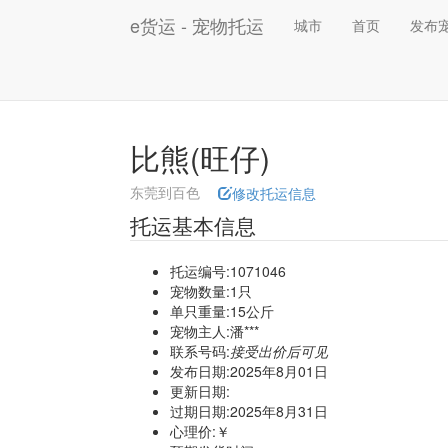
e货运 - 宠物托运
城市
首页
发布
比熊(旺仔)
东莞到百色
修改托运信息
托运基本信息
托运编号:1071046
宠物数量:1只
单只重量:15公斤
宠物主人:潘***
联系号码:
接受出价后可见
发布日期:2025年8月01日
更新日期:
过期日期:2025年8月31日
心理价:￥