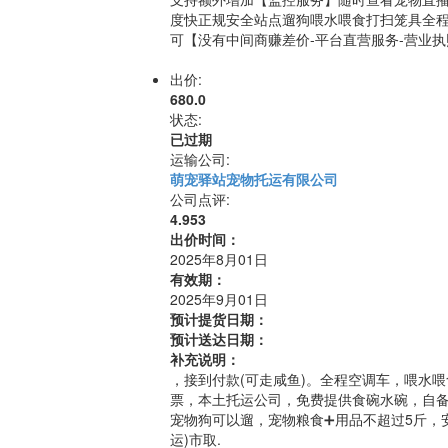
度快正规安全站点遛狗喂水喂食打扫笼具全
可【没有中间商赚差价-平台直营服务-营业执
出价:
680.0
状态:
已过期
运输公司:
萌宠驿站宠物托运有限公司
公司点评:
4.953
出价时间：
2025年8月01日
有效期：
2025年9月01日
预计提货日期：
预计送达日期：
补充说明：
，接到付款(可走咸鱼)。全程空调车，喂水
票，本土托运公司，免费提供食碗水碗，自备
宠物狗可以遛，宠物粮食➕用品不超过5斤，
运)市取.