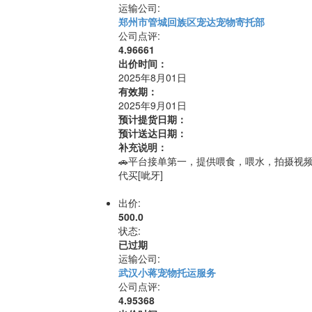
运输公司:
郑州市管城回族区宠达宠物寄托部
公司点评:
4.96661
出价时间：
2025年8月01日
有效期：
2025年9月01日
预计提货日期：
预计送达日期：
补充说明：
🚗平台接单第一，提供喂食，喂水，拍摄视
代买[呲牙]
出价:
500.0
状态:
已过期
运输公司:
武汉小蒋宠物托运服务
公司点评:
4.95368