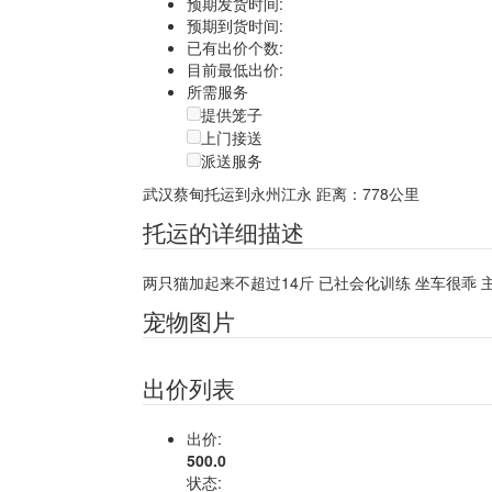
预期发货时间:
预期到货时间:
已有出价个数:
目前最低出价:
所需服务
提供笼子
上门接送
派送服务
武汉蔡甸托运到永州江永
距离：778公里
托运的详细描述
两只猫加起来不超过14斤 已社会化训练 坐车很乖 
宠物图片
出价列表
出价:
500.0
状态: