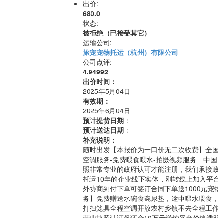
出价:
680.0
状态:
被拒绝（已接受其它）
运输公司:
旅宠宠物托运（杭州）有限公司
公司点评:
4.94992
出价时间：
2025年5月04日
有效期：
2025年6月04日
预计提货日期：
预计送达日期：
补充说明：
随时出发【本报价为一口价无二次收费】全国
空调服务-免费喂食喂水-拍摄视频服务，中
照非常专业的政府认可才能注册，我们承接
托运10年的企业线下实体，刚转线上加入平
外协商到付下单可签订合同下单送1000元
务】免费赠送水碗食碗尿垫，途中喂水喂食
打扫笼具全程空调开放农村乡镇不去全程工
营业执照认证保证金10万元缴纳平台价格透