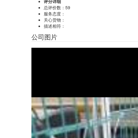
评分详细
总评价数：
59
服务态度：
关心货物：
描述相符：
公司图片